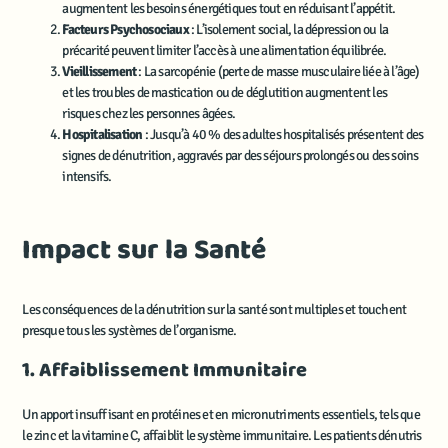
augmentent les besoins énergétiques tout en réduisant l’appétit.
Facteurs Psychosociaux
: L’isolement social, la dépression ou la
précarité peuvent limiter l’accès à une alimentation équilibrée.
Vieillissement
: La sarcopénie (perte de masse musculaire liée à l’âge)
et les troubles de mastication ou de déglutition augmentent les
risques chez les personnes âgées.
Hospitalisation
: Jusqu’à 40 % des adultes hospitalisés présentent des
signes de dénutrition, aggravés par des séjours prolongés ou des soins
intensifs.
Impact sur la Santé
Les conséquences de la dénutrition sur la santé sont multiples et touchent
presque tous les systèmes de l’organisme.
1. Affaiblissement Immunitaire
Un apport insuffisant en protéines et en micronutriments essentiels, tels que
le zinc et la vitamine C, affaiblit le système immunitaire. Les patients dénutris