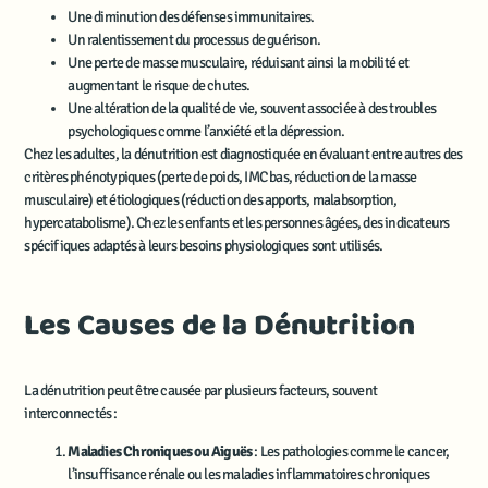
Une diminution des défenses immunitaires.
Un ralentissement du processus de guérison.
Une perte de masse musculaire, réduisant ainsi la mobilité et
augmentant le risque de chutes.
Une altération de la qualité de vie, souvent associée à des troubles
psychologiques comme l’anxiété et la dépression.
Chez les adultes, la dénutrition est diagnostiquée en évaluant entre autres des
critères phénotypiques (perte de poids, IMC bas, réduction de la masse
musculaire) et étiologiques (réduction des apports, malabsorption,
hypercatabolisme). Chez les enfants et les personnes âgées, des indicateurs
spécifiques adaptés à leurs besoins physiologiques sont utilisés.
Les Causes de la Dénutrition
La dénutrition peut être causée par plusieurs facteurs, souvent
interconnectés :
Maladies Chroniques ou Aiguës
: Les pathologies comme le cancer,
l’insuffisance rénale ou les maladies inflammatoires chroniques